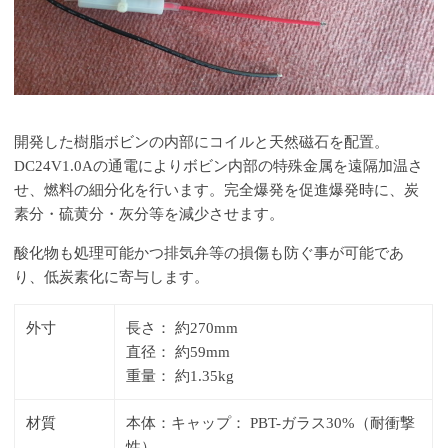
開発した樹脂ボビンの内部にコイルと天然磁石を配置。
DC24V1.0Aの通電によりボビン内部の特殊金属を遠隔加温さ
せ、燃料の細分化を行います。完全爆発を促進爆発時に、炭
素分・硫黄分・灰分等を減少させます。
酸化物も処理可能かつ排気弁等の損傷も防ぐ事が可能であ
り、低炭素化に寄与します。
外寸
長さ： 約270mm
直径： 約59mm
重量： 約1.35kg
材質
本体：キャップ： PBT-ガラス30%（耐衝撃
性）