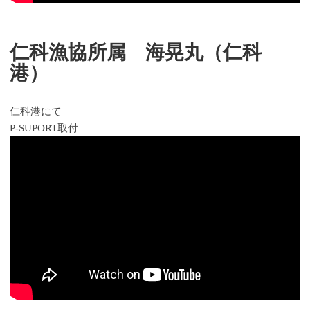
仁科漁協所属 海晃丸（仁科
港）
仁科港にて
P-SUPORT取付