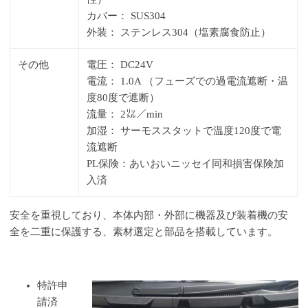
カバー： SUS304
外装： ステンレス304（塩素腐食防止）
その他
電圧： DC24V
電流： 1.0A （フューズでの過電流遮断・温
度80度で遮断）
流量： 2㍑／min
加湿： サーモススタットで温度120度で電
流遮断
PL保険：あいおいニッセイ同和損害保険加
入済
安全を重視しており、本体内部・外部に機器及び装着機の安
全を二重に保護する、素材選定と部品を搭載しています。
特許申
請済