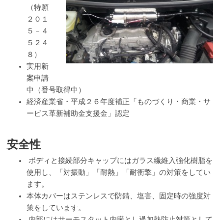
（特願
２０１
５－４
５２４
８）
実用新
案申請
中（番号取得中）
経済産業省・平成２６年度補正「ものづくり・商業・サ
ービス革新補助金支援金」認定
安全性
ボディと接続部分キャップにはガラス繊維入強化樹脂を
使用し、「対振動」「耐熱」「耐衝撃」の対策をしてい
ます。
本体カバーはステンレスで防錆、塩害、固定時の強度対
策をしています。
内部にはサーモスタット内臓とし過加熱防止対策として