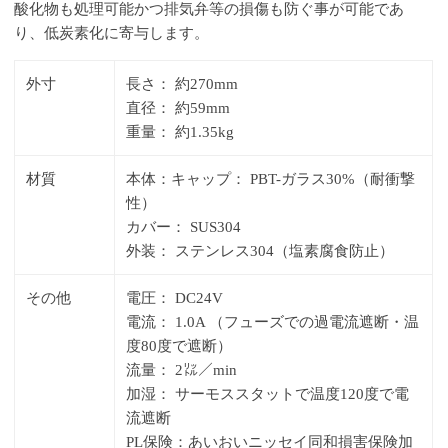
酸化物も処理可能かつ排気弁等の損傷も防ぐ事が可能であ
り、低炭素化に寄与します。
外寸
長さ： 約270mm
直径： 約59mm
重量： 約1.35kg
材質
本体：キャップ： PBT-ガラス30%（耐衝撃
性）
カバー： SUS304
外装： ステンレス304（塩素腐食防止）
その他
電圧： DC24V
電流： 1.0A （フューズでの過電流遮断・温
度80度で遮断）
流量： 2㍑／min
加湿： サーモススタットで温度120度で電
流遮断
PL保険：あいおいニッセイ同和損害保険加