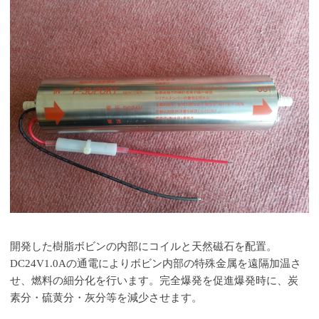
開発した樹脂ボビンの内部にコイルと天然磁石を配置。
DC24V1.0Aの通電によりボビン内部の特殊金属を遠隔加温さ
せ、燃料の細分化を行います。完全爆発を促進爆発時に、炭
素分・硫黄分・灰分等を減少させます。